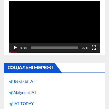
Відеопрогравач
00:00
25:14
СОЦІАЛЬНІ МЕРЕЖІ
Деканат ІАТ
Abityrient IAT
IAT TODAY