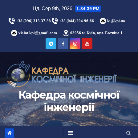
Нд. Сер 9th, 2026
1:34:40 PM
+38 (096) 313-37-38
+38 (044) 204-96-66
ki@kpi.ua
vk.iat.kpi@gmail.com
03056 м. Київ, вул. Боткіна 1
Кафедра космічної
інженерії