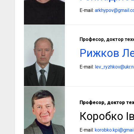
E-mail:
arkhypov@gmail.
Професор, доктор техн
Рижков Л
E-mail:
lev_ryzhkov@ukr.n
Професор
,
доктор тех
Коробко І
E-mail:
korobko.kpi@gmai