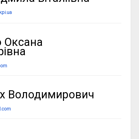
kpi.ua
 Оксана
рівна
com
ріх Володимирович
l.com