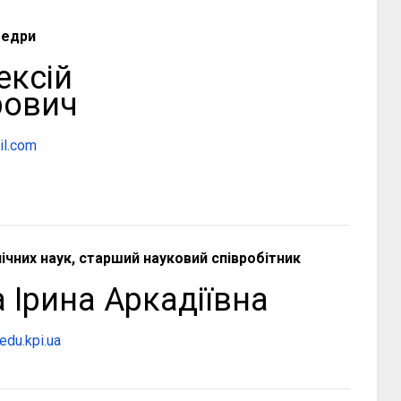
федри
ексій
рович
il.com
ічних наук, старший науковий співробітник
 Ірина Аркадіївна
edu.kpi.ua