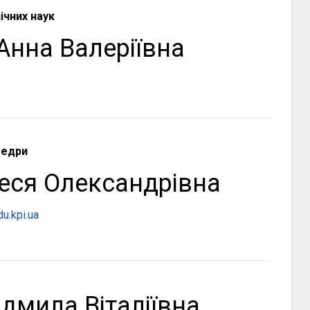
ічних наук
Анна Валеріївна
федри
еся Олександрівна
u.kpi.ua
дмила Віталіївна