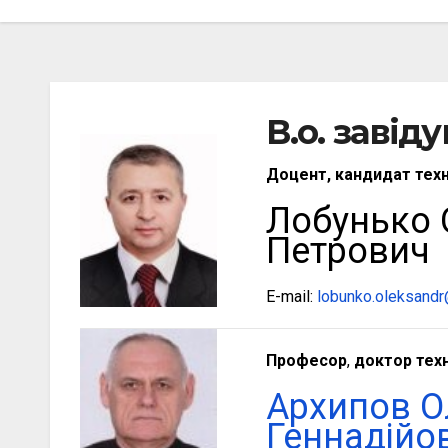
В.о. завід
Доцент, кандидат техн
‪Лобунько
Петрович
E-mail:
lobunko.oleksandr@
Професор
,
доктор техн
‪Архипов 
Геннадійо