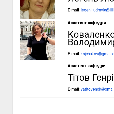
E-mail:
legen.liudmyla@lll.
Асистент кафедри
Коваленко
Володими
E-mail:
ksjchakov@gmail.
Асистент кафедри
Тітов Ген
E-mail:
yatitovenok@gmai