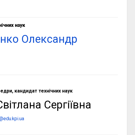
ічних наук
нко Олександр
дри, кандидат технічних наук
вітлана Сергіївна
a@edu.kpi.ua