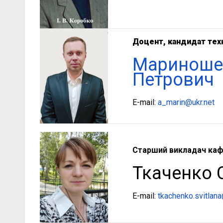
Доцент
,
кандидат техн
Мариноше
Петрович
E-mail:
a_marin@ukr.net
Старший викладач кафе
Ткаченко С
E-mail:
tkachenko.svitlan