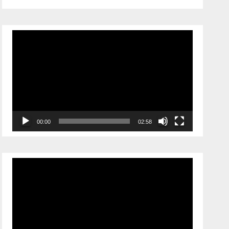
Відеопрогравач
00:00
02:58
Відеопрогравач