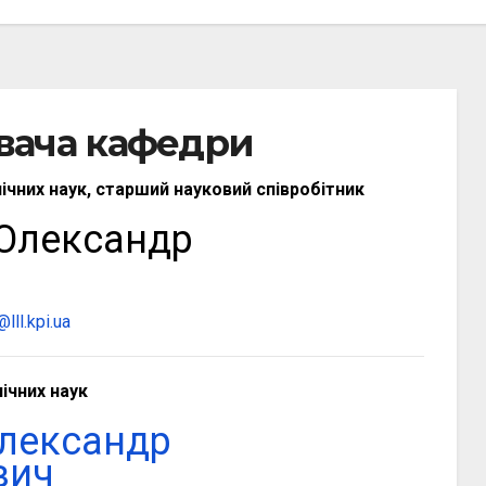
увача кафедри
ічних наук, старший науковий співробітник
 Олександр
lll.kpi.ua
ічних наук
Олександр
вич