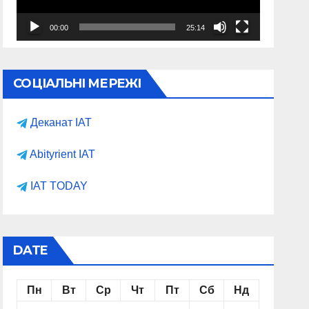
00:00
25:14
СОЦІАЛЬНІ МЕРЕЖІ
Деканат ІАТ
Abityrient IAT
IAT TODAY
DATE
Пн
Вт
Ср
Чт
Пт
Сб
Нд