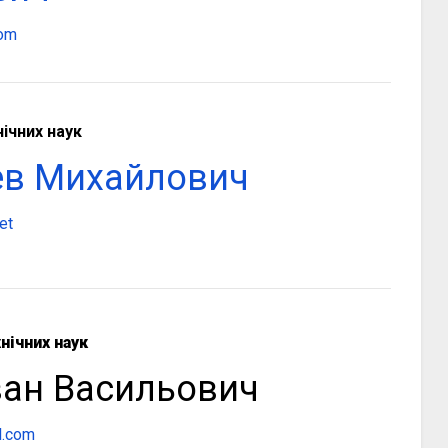
com
ічних наук
ев Михайлович
et
нічних наук
ван Васильович
l.com