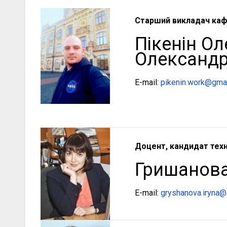
Старший викладач ка
Пікенін Ол
Олександ
E-mail:
pikenin.work@gma
Доцент, кандидат техн
Гришанова
E-mail:
gryshanova.iryna@