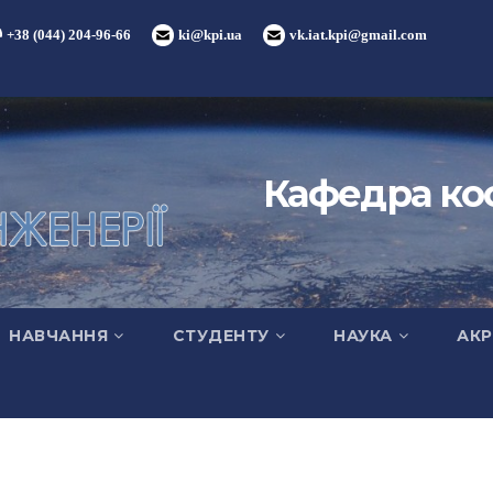
+38 (044) 204-96-66
ki@kpi.ua
vk.iat.kpi@gmail.com
Кафедра кос
НАВЧАННЯ
СТУДЕНТУ
НАУКА
АКР