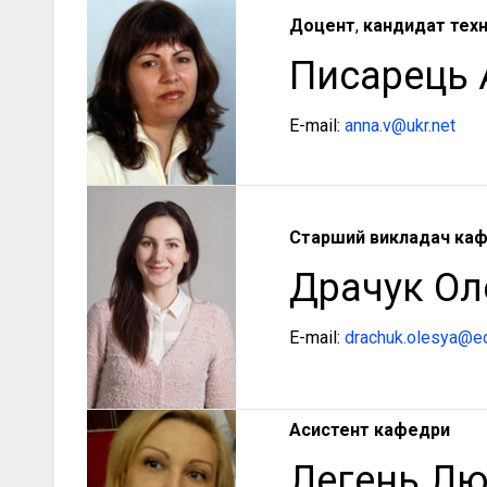
Доцент
,
кандидат техн
Писарець 
E-mail:
anna.v@ukr.net
Старший викладач ка
Драчук Ол
E-mail:
drachuk.olesya@ed
Асистент кафедри
Легень Лю